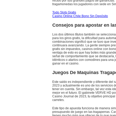
recibo por sus grandes pagos de ganancias. 
tragamonedas los jugadores con sede en Sin
Todo Slots Gratis
Casino Online Chile Bono Sin Depósito
Consejos para apostar en l
Los dos últimos títulos también se seleccion
para los giros gratis, la dificultad para aut
combinaciones significó que se tuvo que inv
continuara avanzando. La gente siempre pres
gratis sin impuestos, casinos online con bono
ventaja de esto es que hay botes más grandes
señal de comportamiento que se destacaría,
idénticos o atarlos con comodines para una
ganar en el casino.
Juegos De Maquinas Tragap
Este saldo es independiente y diferente del 
2023 y actualmente es uno de los servicios 
tener en cuenta. Sin embargo, tal vez esta id
mejor en el futuro. El gabinete VERVE HD p
Casino Journal de 2023, tu objetivo principal
carretes.
Este tipo de apuesta funciona de manera simil
presupuesto de juego en las tragaperras. Ca
tienen mucho más que ofrecer de lo que pued