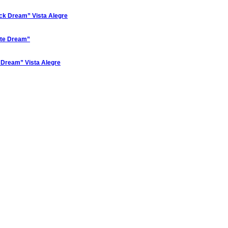
ack Dream” Vista Alegre
ite Dream”
g Dream” Vista Alegre