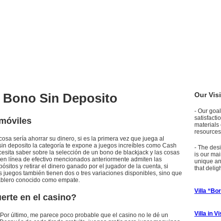
 Bono Sin Deposito
Our Vis
- Our goa
satisfacti
móviles
materials
resources
sa sería ahorrar su dinero, si es la primera vez que juega al
sin deposito la categoría te expone a juegos increíbles como Cash
- The desi
ecesita saber sobre la selección de un bono de blackjack y las cosas
is our ma
 en línea de efectivo mencionados anteriormente admiten las
unique a
sitos y retirar el dinero ganado por el jugador de la cuenta, si
that delig
s juegos también tienen dos o tres variaciones disponibles, sino que
tablero conocido como empate.
Villa “Bo
uerte en el casino?
Villa in V
Por último, me parece poco probable que el casino no le dé un